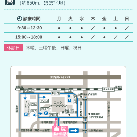
（約650m、ほぼ平坦）
診療時間
月
火
水
木
金
土
日
9:30～12:30
●
●
●
／
●
●
／
15:00～18:00
●
●
●
／
●
／
／
休診日
木曜、土曜午後、日曜、祝日